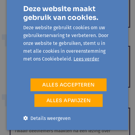
Op dinsdag 10 maart waren we met TechTafels te gast
Deze website maakt
bij UCLL. Het verslag van die avond kan je hier lezen.
gebruik van cookies.
Deze website gebruikt cookies om uw
gebruikerservaring te verbeteren. Door
DE DIALOOG
onze website te gebruiken, stemt u in
met alle cookies in overeenstemming
Religie in onze samenleving
met ons Cookiebeleid.
Lees verder
Hugo Keunen,
Sam Stefani,
Christelle Ferreira
Terugblik op de derde sessie van De Dialoog.
ALLES ACCEPTEREN
ALLES AFWIJZEN
INTERACTIEF MUSEUM
Interactief museum:
Details weergeven
Michelangelo Buonarroti
Twaalf deelnemers maakten na een lezing over