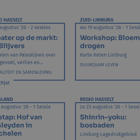
O HASSELT
ZUID-LIMBURG
augustus '26 - 2 sessies
wo 19 augustus '26 - 1 Sess
ater op de markt:
Workshop: Bloe
Blijvers
drogen
alen van Palestijnen over
Korte Keten Limburg
gevoel, verlies en...
DUURZAAM LEVEN
ALITEIT EN SAMENLEVING
ijst
SLAND
REGIO HASSELT
 augustus '26 - 1 Sessie
zo 23 augustus '26 - 1 Sess
stap: Hof van
Shinrin-yoku:
leyden in
bosbaden
chelen
Limburg Lagedrukgebied