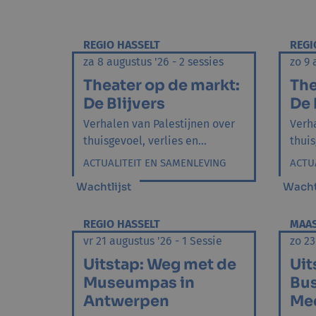
REGIO HASSELT
REGI
za 8 augustus '26 - 2 sessies
zo 9 
Theater op de markt:
The
De Blijvers
De 
Verhalen van Palestijnen over
Verh
thuisgevoel, verlies en...
thuis
ACTUALITEIT EN SAMENLEVING
ACTU
Wachtlijst
Wachtl
REGIO HASSELT
MAA
vr 21 augustus '26 - 1 Sessie
zo 23
Uitstap: Weg met de
Uit
Museumpas in
Bus
Antwerpen
Me