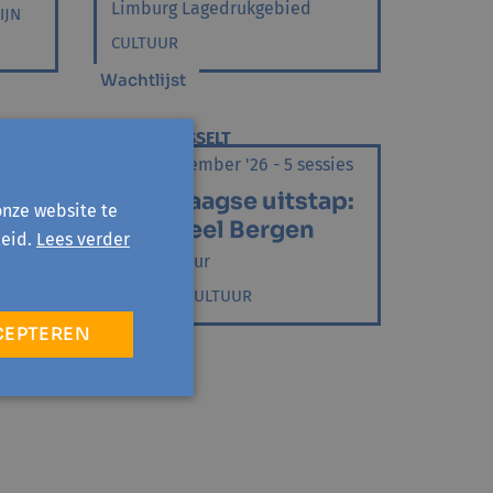
Limburg Lagedrukgebied
IJN
CULTUUR
Wachtlijst
REGIO HASSELT
sies
ma 7 september '26 - 5 sessies
elt
Meerdaagse uitstap:
onze website te
Cultureel Bergen
eid.
Lees verder
Club Cultuur
CURSUS
|
CULTUUR
CEPTEREN