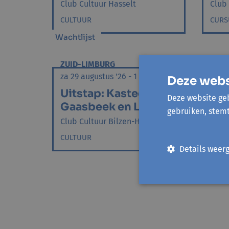
Club Cultuur Hasselt
Club
CULTUUR
CURS
Wachtlijst
ZUID-LIMBURG
REGI
za 29 augustus '26 - 1 Sessie
ma 31
Deze webs
Uitstap: Kasteel
Dan
Deze website geb
Gaasbeek en Leuven
rei
gebruiken, stem
Club Cultuur Bilzen-Hoeselt
Limb
CULTUUR
ACTIE
Details weer