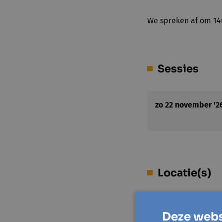
We spreken af om 14
Sessies
zo 22 november '2
Locatie(s)
OC De blondeswin
Deze webs
Sapstraat 27