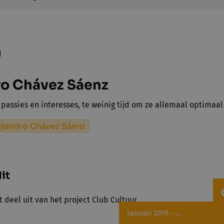
g
ro Chávez Sáenz
 passies en interesses, te weinig tijd om ze allemaal optimaa
ejandro Chávez Sáenz
it
t deel uit van het project Club Cultuur
Januari 2019 - …