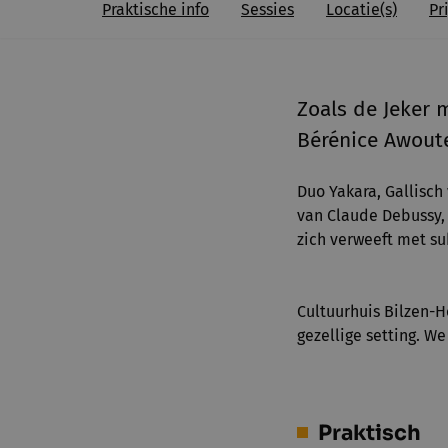
Praktische info
Sessies
Locatie(s)
Pri
Zoals de Jeker 
Bérénice Awoute
Duo Yakara, Gallisch
van Claude Debussy,
zich verweeft met su
Cultuurhuis Bilzen-
gezellige setting. W
Praktisch