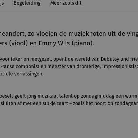
js
Begeleiding
Meer zoals dit
meandert, zo vloeien de muzieknoten uit de vin
rs (viool) en Emmy Wils (piano).
 voor Jeker en metgezel, opent de wereld van Debussy and fri
 Franse componist en meester van dromerige, impressionistis
btiele verrassingen.
Hoeselt geeft jong muzikaal talent op zondagmiddag een war
e sluiten af met een stukje taart – zoals het hoort op zondagn