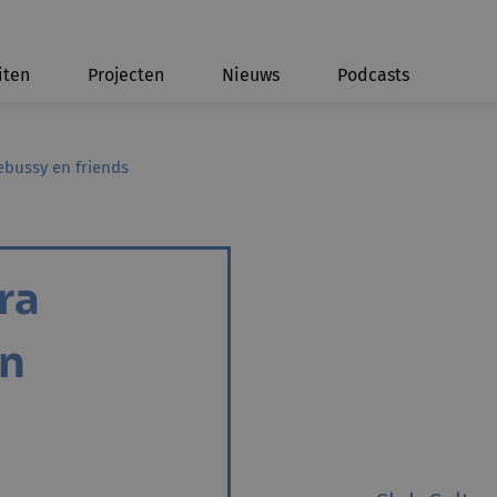
iten
Projecten
Nieuws
Podcasts
ebussy en friends
ra
en