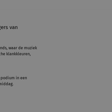
gers van
ends, waar de muziek
che klankkleuren,
m podium in een
amiddag.