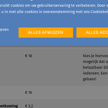
lt
ruikt cookies om uw gebruikerservaring te verbeteren. Door 
t u in met alle cookies in overeenstemming met ons Cookiebel
geven
ALLES AFWIJZEN
ALLES AC
€ 18
Kies je hiervoo
mogelijk dat o
betaalbaar bl
iedereen. Een
gebaar!
€ 16
oetkoming
€ 3,2