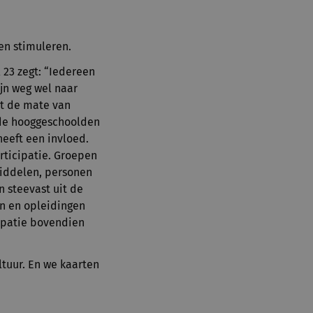
en stimuleren.
 23 zegt: “Iedereen
ijn weg wel naar
at de mate van
n de hooggeschoolden
heeft een invloed.
articipatie. Groepen
middelen, personen
 steevast uit de
en en opleidingen
cipatie bovendien
tuur. En we kaarten