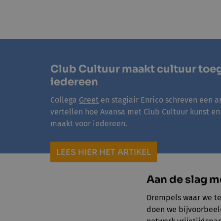
Club Cultuur maakt cultuur toeg
iedereen
Collega
Greet
en stagiair Enrico schreven een ar
vertellen hoe Avansa met Club Cultuur kunst en 
maakt voor iedereen.
LEES HIER HET ARTIKEL
Aan de slag 
Drempels waar we te
doen we bijvoorbeeld