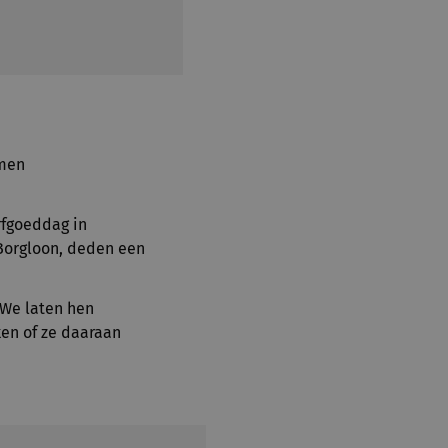
amen
rfgoeddag in
-Borgloon, deden een
 We laten hen
ken of ze daaraan