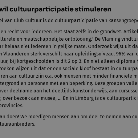
wil cultuurparticipatie stimuleren
el van Club Cultuur is de cultuurparticipatie van kansengroep
en recht voor iedereen. Het staat zelfs in de grondwet. Artikel
ulturele en maatschappelijke ontplooiing.” De Vlaming vindt z
ar helaas niet iedereen in gelijke mate. Onderzoek wijst uit d
in Vlaanderen sterk verschilt naar opleidingsniveau. 96% va
uur, bij kortgeschoolden is dit 2 op 3. En niet alleen diploma 
oeken wijzen uit dat er een sociale kloof bestaat in cultuurp
eren aan cultuur zijn o.a. ook mensen met minder financiële 
tergrond en personen met een beperking. Deze groepen vallen
 over deelname aan het deeltijds kunstonderwijs, aan cursuss
r, over bezoek aan musea, … En in Limburg is de cultuurparti
provincies.
s aan doen! We moedigen mensen aan om deel te nemen aan cul
ltuuraanbieders.