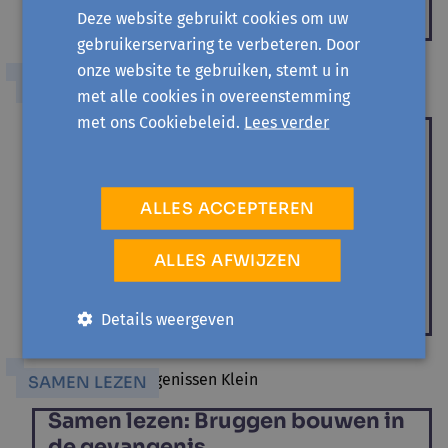
Deze website gebruikt cookies om uw
gebruikerservaring te verbeteren. Door
onze website te gebruiken, stemt u in
BOVENHUIDS
met alle cookies in overeenstemming
met ons Cookiebeleid.
Lees verder
Ontdekkingstocht 1 – de
oorsprong van Black History
Month
ALLES ACCEPTEREN
Lieselot Claessens
Geschiedenis leeft verder in het heden en vormt de
ALLES AFWIJZEN
weg naar de toekomst. Maar niet alle verhalen in de
geschiedenis...
Details weergeven
SAMEN LEZEN
Samen lezen: Bruggen bouwen in
de gevangenis