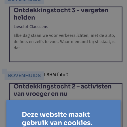
Ontdekkingstocht 3 - vergeten
helden
Lieselot Claessens
Elke dag staan we voor verkeerslichten, met de auto,
de fiets en zelfs te voet. Waar niemand bij stilstaat, is
dat...
BOVENHUIDS
Ontdekkingstocht 2 – activisten
van vroeger en nu
Lieselot Claessens
Stel je voor: je bent in de stad. Er zijn honderden
Deze website maakt
mensen om je heen en allemaal hebben ze iets te
gebruik van cookies.
vertellen....