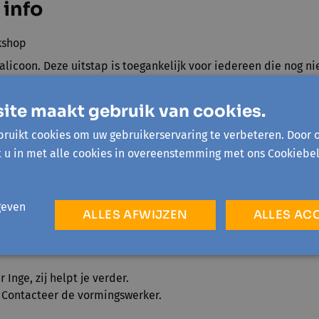
 info
kshop
aalicoon. Deze uitstap is toegankelijk voor iedereen die nog n
ekt.
an Jacques
ite maakt gebruik van cookies.
an 2,5u
ruikt cookies om uw gebruikerservaring te verbeteren. Door 
ers
: minimum 8, maximum 15
t u in met alle cookies in overeenstemming met ons Cookiebel
kilometervergoeding
geven
ALLES AFWIJZEN
ALLES AC
Inge, zij helpt je verder.
? Contacteer de vormingswerker.