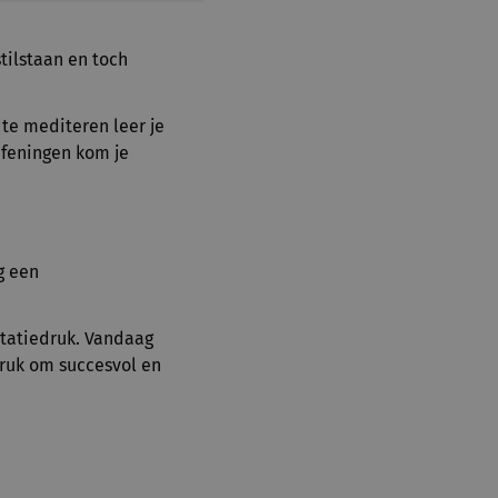
tilstaan en toch
te mediteren leer je
efeningen kom je
g een
statiedruk. Vandaag
druk om succesvol en