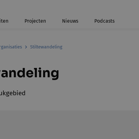
iten
Projecten
Nieuws
Podcasts
rganisaties
Stiltewandeling
wandeling
ukgebied