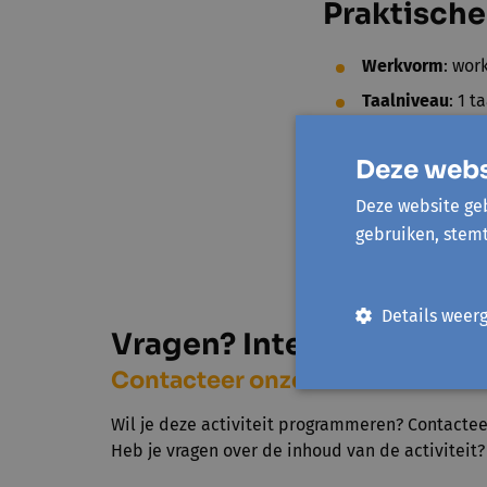
Praktische
Werkvorm
: wor
Taalniveau
:
1 t
begrijpt of spre
Begeleider
:
Joh
Deze webs
Duur
: 1 sessie v
Deze website geb
Aantal deelnem
gebruiken, stem
Prijs
: € 250 + 
Details weer
Vragen? Interesse?
Contacteer onze medewerkers
Wil je deze activiteit programmeren? Contacteer 
Heb je vragen over de inhoud van de activiteit