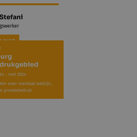
Stefani
gswerker
 INFO
T
urg
drukgebied
24 - mei 2024
iten over mentaal welzijn,
en prestatiedruk