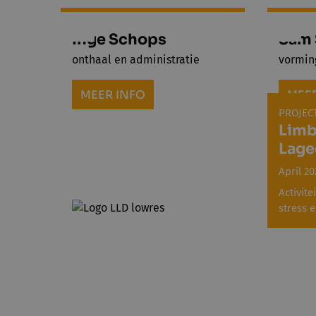
Inge Schops
Sam 
onthaal en administratie
vormin
MEER INFO
MEER
PROJEC
Limb
Lage
April 20
Activite
stress 