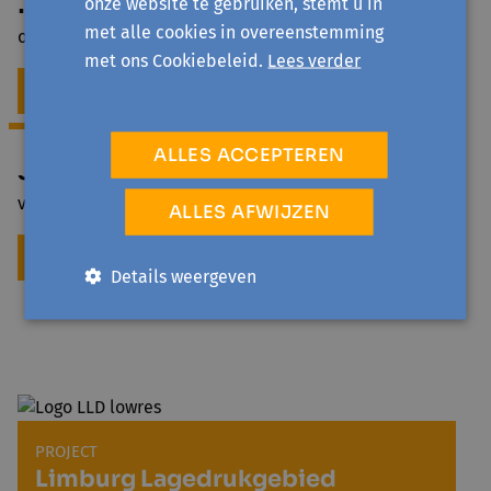
Inge Schops
onze website te gebruiken, stemt u in
met alle cookies in overeenstemming
onthaal en administratie
met ons Cookiebeleid.
Lees verder
MEER INFO
ALLES ACCEPTEREN
Sam Stefani
vormingswerker
ALLES AFWIJZEN
MEER INFO
Details weergeven
PROJECT
Limburg Lagedrukgebied