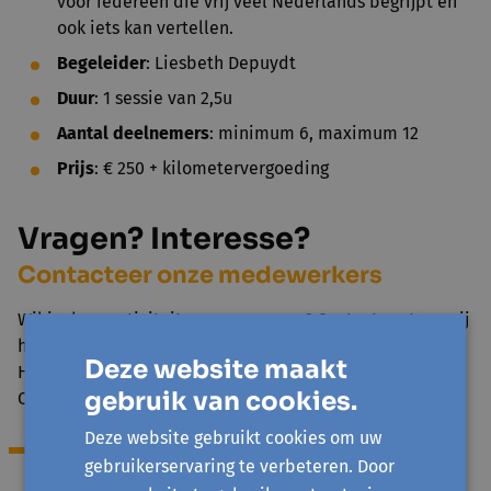
voor iedereen die vrij veel Nederlands begrijpt en
ook iets kan vertellen.
Begeleider
: Liesbeth Depuydt
Duur
: 1 sessie van 2,5u
Aantal deelnemers
: minimum 6, maximum 12
Prijs
: € 250 + kilometervergoeding
Vragen? Interesse?
Contacteer onze medewerkers
Wil je deze activiteit programmeren? Contacteer Inge, zij
helpt je verder.
Deze website maakt
Heb je vragen over de inhoud van de activiteit?
gebruik van cookies.
Contacteer de vormingswerker.
Deze website gebruikt cookies om uw
gebruikerservaring te verbeteren. Door