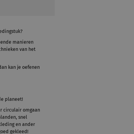
ledingstuk?
illende manieren
chnieken van het
dan kan je oefenen
de planeet!
r circulair omgaan
nlanden, snel
kleding en ander
goed gekleed!