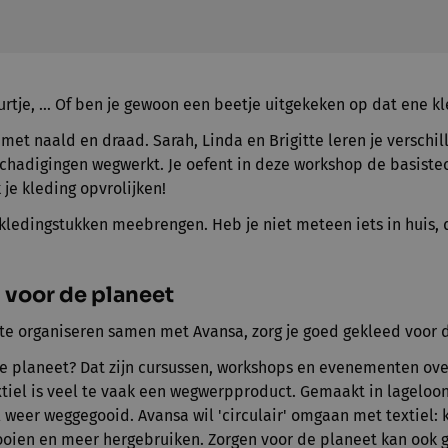
urtje, … Of ben je gewoon een beetje uitgekeken op dat ene k
met naald en draad. Sarah, Linda en Brigitte leren je versch
schadigingen wegwerkt. Je oefent in deze workshop de basiste
 je kleding opvrolijken!
kledingstukken meebrengen. Heb je niet meteen iets in huis, 
 voor de planeet
te organiseren samen met Avansa, zorg je goed gekleed voor 
e planeet? Dat zijn cursussen, workshops en evenementen ove
xtiel is veel te vaak een wegwerpproduct. Gemaakt in lageloo
 weer weggegooid. Avansa wil 'circulair' omgaan met textiel: 
ooien en meer hergebruiken. Zorgen voor de planeet kan ook 