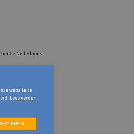
en beetje Nederlands
rwael
en/of
Brigitte
onze website te
eid.
Lees verder
CEPTEREN