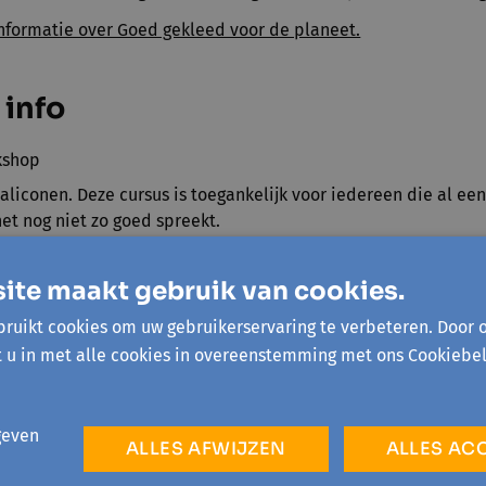
informatie over Goed gekleed voor de planeet.
 info
kshop
taaliconen. Deze cursus is toegankelijk voor iedereen die al e
het nog niet zo goed spreekt.
wee begeleiders:
Danie Vandebergh
,
Sarah Guillaums
,
Linda De
ite maakt gebruik van cookies.
an 2,5u
ruikt cookies om uw gebruikerservaring te verbeteren. Door 
ers
: minimum 8, maximum 12
t u in met alle cookies in overeenstemming met ons Cookiebel
2 maal kilometervergoeding
geven
ALLES AFWIJZEN
ALLES AC
lf een beamer en internet.