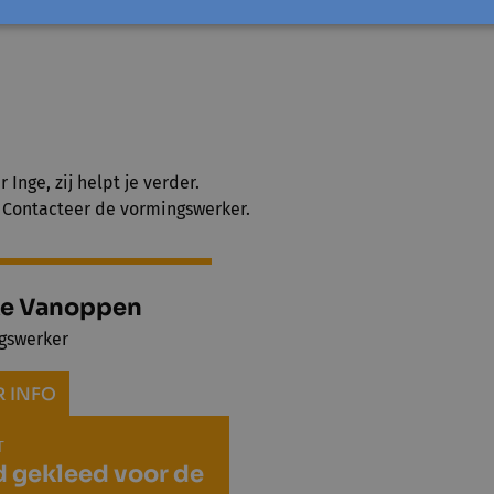
mers moeten een schaar en kapotte kleding meenemen.
Inge, zij helpt je verder.
? Contacteer de vormingswerker.
e Vanoppen
gswerker
 INFO
T
 gekleed voor de