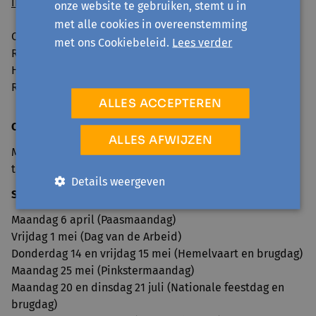
info@avansa-limburg.be
onze website te gebruiken, stemt u in
met alle cookies in overeenstemming
Ondernemingsnummer: ​0860.323.286
met ons Cookiebeleid.
Lees verder
RPR: Ondernemingsrechtbank Antwerpen, afdeling
Hasselt
Rekeningnummer: BE98 7350 0766 3893
ALLES ACCEPTEREN
Openingsuren onthaal
ALLES AFWIJZEN
Maandag tot en met vrijdag van 9u30 tot 12u30 en 13u30
tot 16u
Details weergeven
Sluitingsdagen 2026
Maandag 6 april (Paasmaandag)
Vrijdag 1 mei (Dag van de Arbeid)
Donderdag 14 en vrijdag 15 mei (Hemelvaart en brugdag)
Maandag 25 mei (Pinkstermaandag)
Maandag 20 en dinsdag 21 juli (Nationale feestdag en
brugdag)