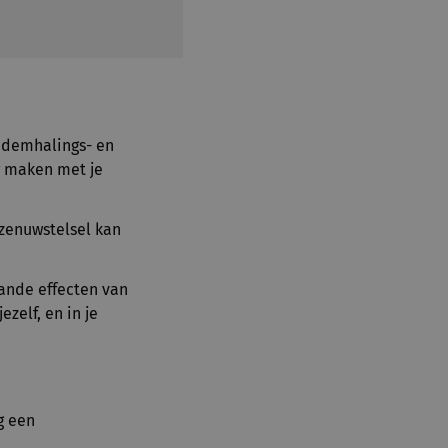
ademhalings- en
g maken met je
e zenuwstelsel kan
aande effecten van
ezelf, en in je
g een