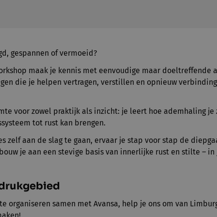
agd, gespannen of vermoeid?
workshop maak je kennis met eenvoudige maar doeltreffende 
gen die je helpen vertragen, verstillen en opnieuw verbindin
mte voor zowel praktijk als inzicht: je leert hoe ademhaling j
ssysteem tot rust kan brengen.
es zelf aan de slag te gaan, ervaar je stap voor stap de diepg
ouw je aan een stevige basis van innerlijke rust en stilte – in j
drukgebied
te organiseren samen met Avansa, help je ons om van Limbur
maken!