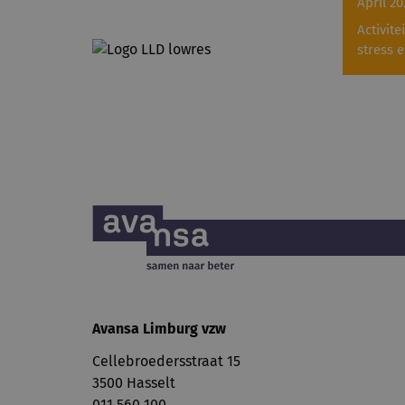
April 20
Activite
stress 
Avansa Limburg vzw
Cellebroedersstraat 15
3500 Hasselt
011 560 100