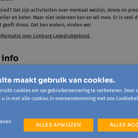
ed? Dat zijn activiteiten over mentaal welzijn, stress en pre
eller en beter. Maar niet iedereen kan en wil mee. Er is veel 
at geeft stress. Dat kan anders, vinden we!
 informatie over Limburg Lagedrukgebied.
 info
kshop in 3 delen
ite maakt gebruik van cookies.
aaliconen. Deze cursus is toegankelijk voor iedereen die al e
het nog niet zo goed spreekt.
ruikt cookies om uw gebruikerservaring te verbeteren. Door 
t u in met alle cookies in overeenstemming met ons Cookiebel
 Thyssen
van 1,5u
ers
: minimum 8, maximum 12
geven
ALLES AFWIJZEN
ALLES AC
kilometervergoeding