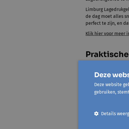
Limburg Lagedrukgebi
de dag moet alles sn
perfect te zijn, en d
Klik hier voor meer
Praktische
Werkvorm
: wor
Deze webs
Taalniveau
:
2 t
begrijpt, maar 
Deze website geb
gebruiken, stem
Begeleider
: An
Duur
: 3 sessies 
Aantal deelnem
Details weer
Prijs
: € 360 + 