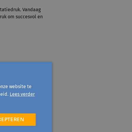
statiedruk. Vandaag
druk om succesvol en
en beetje Nederlands
onze website te
eid.
Lees verder
CEPTEREN