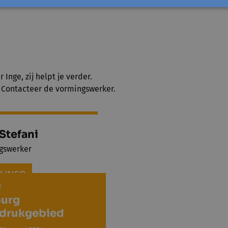
nemers dragen best losse, gemakkelijke kleding.
Inge, zij helpt je verder.
? Contacteer de vormingswerker.
Stefani
gswerker
 INFO
T
urg
drukgebied