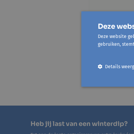
Deze webs
Deze website geb
gebruiken, stem
Details weer
Heb jij last van een winterdip?