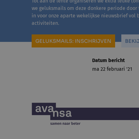
Tot aan de lente organiseren we extra leuke (onl
we geluksmails om deze donkere periode door te
in voor onze aparte wekelijkse nieuwsbrief vol b
activiteiten.
GELUKSMAILS: INSCHRIJVEN
BEKI
Datum bericht
ma 22 februari '21