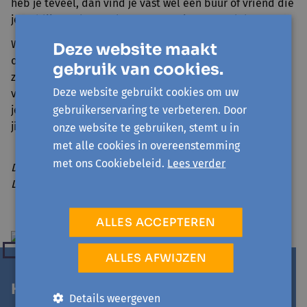
heb je teveel, dan vind je vast wel een buur of vriend die
je er blij mee kan maken. Zo oogst je extra geluk.
Wil je nog meer geluk zaaien? Fleur dan je tuin of terras
Deze website maakt
op met een waaier aan bloemensoorten. Je kan ze zelf
gebruik van cookies.
zaaien of bloembollen planten. Heel wat insecten en
Deze website gebruikt cookies om uw
vogels zullen je dankbaar zijn. Je geeft kleur en geur aan
gebruikerservaring te verbeteren. Door
je omgeving en daar wordt je zelf ook vrolijker van. Voel
jij de lentekriebels ook al?
onze website te gebruiken, stemt u in
met alle cookies in overeenstemming
met ons Cookiebeleid.
Lees verder
Door Michiel Bijlemans, vormingswerker bij Avansa
Limburg.
ALLES ACCEPTEREN
ALLES AFWIJZEN
Heb jij last van een winterdip?
Details weergeven