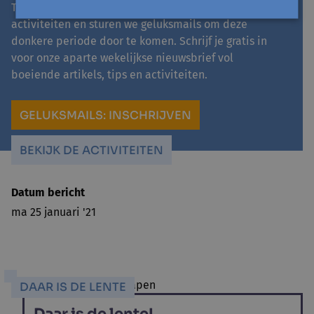
Tot aan de lente organiseren we extra leuke (online)
activiteiten en sturen we geluksmails om deze
donkere periode door te komen. Schrijf je gratis in
voor onze aparte wekelijkse nieuwsbrief vol
boeiende artikels, tips en activiteiten.
GELUKSMAILS: INSCHRIJVEN
BEKIJK DE ACTIVITEITEN
Datum bericht
ma 25 januari '21
DAAR IS DE LENTE