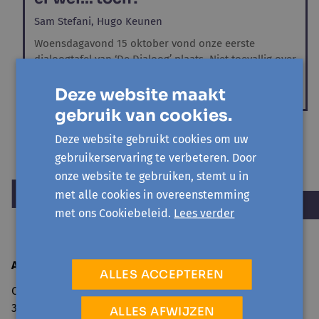
Sam Stefani,
Hugo Keunen
Woensdagavond 15 oktober vond onze eerste
dialoogtafel van ‘De Dialoog’ plaats. Niet toevallig over
het thema...
Deze website maakt
gebruik van cookies.
Deze website gebruikt cookies om uw
gebruikerservaring te verbeteren. Door
onze website te gebruiken, stemt u in
met alle cookies in overeenstemming
met ons Cookiebeleid.
Lees verder
Avansa Limburg vzw
ALLES ACCEPTEREN
Cellebroedersstraat 15
3500 Hasselt
ALLES AFWIJZEN