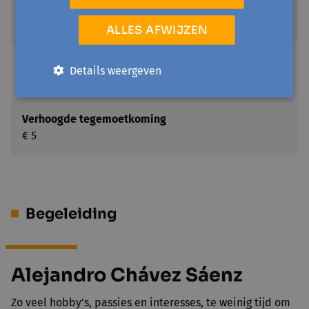
activiteiten betaalbaar blijven voor iedereen. Een
warm en solidair gebaar!
ALLES AFWIJZEN
Prijs
Details weergeven
€ 25
Verhoogde tegemoetkoming
€ 5
Begeleiding
Alejandro Chávez Sáenz
Zo veel hobby's, passies en interesses, te weinig tijd om