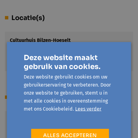
Locatie(s)
Cultuurhuis Bilzen-Hoeselt
Eikenlaan 25
3740 Bilzen
Deze website maakt
Toon op kaart
gebruik van cookies.
Deze website gebruikt cookies om uw
gebruikerservaring te verbeteren. Door
onze website te gebruiken, stemt u in
Prijs
met alle cookies in overeenstemming
met ons Cookiebeleid.
Lees verder
Solidariteitsprijs
€ 27
Kies je hiervoor, dan maak jij het mogelijk dat onze
ALLES ACCEPTEREN