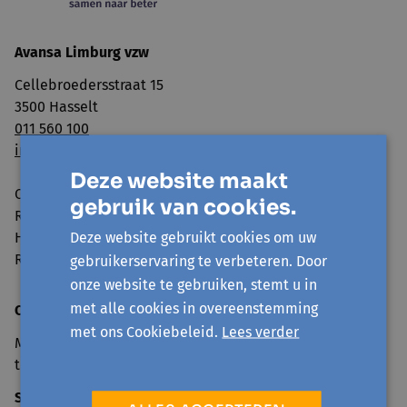
Avansa Limburg vzw
Cellebroedersstraat 15
3500 Hasselt
011 560 100
info@avansa-limburg.be
Deze website maakt
Ondernemingsnummer: ​0860.323.286
gebruik van cookies.
RPR: Ondernemingsrechtbank Antwerpen, afdeling
Deze website gebruikt cookies om uw
Hasselt
Rekeningnummer: BE98 7350 0766 3893
gebruikerservaring te verbeteren. Door
onze website te gebruiken, stemt u in
met alle cookies in overeenstemming
Openingsuren onthaal
met ons Cookiebeleid.
Lees verder
Maandag tot en met vrijdag van 9u30 tot 12u30 en 13u30
tot 16u
Sluitingsdagen 2026