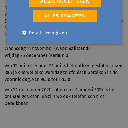
ALLES ACCEPTEREN
Maandag 6 april (Paasmaandag)
Vrijdag 1 mei (Dag van de Arbeid)
ALLES AFWIJZEN
Donderdag 14 en vrijdag 15 mei (Hemelvaart en brugdag)
Maandag 25 mei (Pinkstermaandag)
Details weergeven
Maandag 20 en dinsdag 21 juli (Nationale feestdag en
brugdag)
Woensdag 11 november (Wapenstilstand)
Vrijdag 25 december (Kerstmis)
Van 13 juli tot en met 31 juli is het onthaal gesloten, maar
kan je ons wel elke werkdag telefonisch bereiken in de
voormiddag: van 9u30 tot 12u30.
Van 24 december 2026 tot en met 1 januari 2027 is het
onthaal gesloten, en zijn we ook telefonisch niet
bereikbaar.