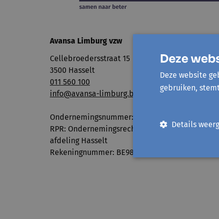
Avansa Limburg vzw
Deze webs
Cellebroedersstraat 15
3500 Hasselt
Deze website geb
011 560 100
gebruiken, stem
info@avansa-limburg.be
Ondernemingsnummer: ​0860.323.286
Details weer
RPR: Ondernemingsrechtbank Antwerpen,
afdeling Hasselt
Rekeningnummer: BE98 7350 0766 3893