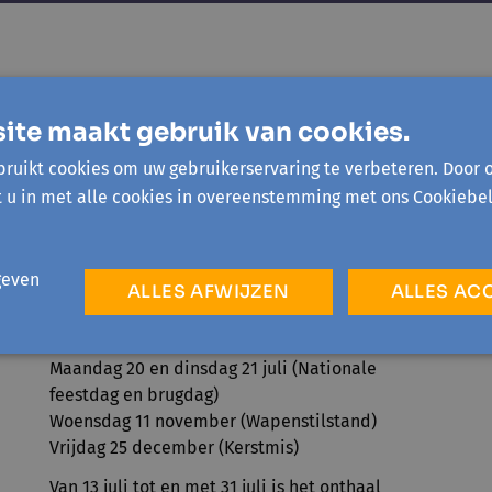
Openingsuren onthaal
ite maakt gebruik van cookies.
Maandag tot en met vrijdag van 9u30 tot 12u30
en 13u30 tot 16u
ruikt cookies om uw gebruikerservaring te verbeteren. Door 
t u in met alle cookies in overeenstemming met ons Cookiebel
Sluitingsdagen 2026
Maandag 6 april (Paasmaandag)
Vrijdag 1 mei (Dag van de Arbeid)
geven
Donderdag 14 en vrijdag 15 mei (Hemelvaart en
ALLES AFWIJZEN
ALLES AC
brugdag)
Maandag 25 mei (Pinkstermaandag)
Maandag 20 en dinsdag 21 juli (Nationale
feestdag en brugdag)
Woensdag 11 november (Wapenstilstand)
Vrijdag 25 december (Kerstmis)
Van 13 juli tot en met 31 juli is het onthaal