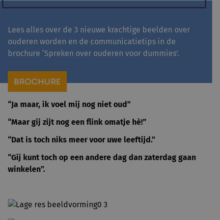
Lees alles over de 3 nieuwe krachtige beelden over
ouderen worden en de communicatietips in de
brochure ‘Spreken over ouderen voor dummies’.
BROCHURE
“Ja maar, ik voel mij nog niet oud”
“Maar gij zijt nog een flink omatje hè!”
“Dat is toch niks meer voor uwe leeftijd.”
“Gij kunt toch op een andere dag dan zaterdag gaan
winkelen”.