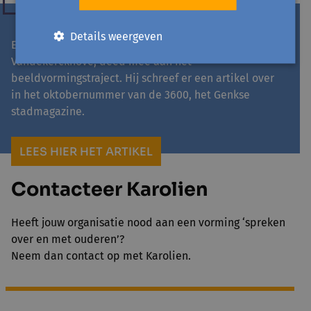
Details weergeven
Ex-hoofdredacteur van het Belang van Limburg, Ivo
Vandekerckhove, deed mee aan het
beeldvormingstraject. Hij schreef er een artikel over
in het oktobernummer van de 3600, het Genkse
stadmagazine.
LEES HIER HET ARTIKEL
Contacteer Karolien
Heeft jouw organisatie nood aan een vorming ‘spreken
over en met ouderen’?
Neem dan contact op met Karolien.