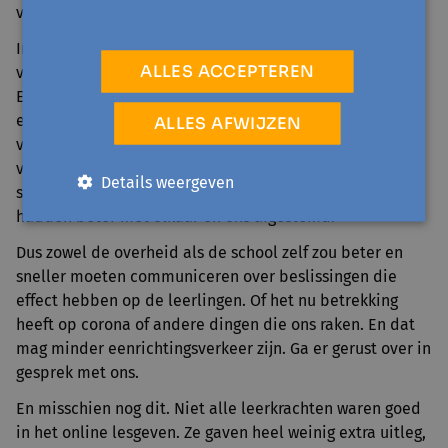
vroegen we ons af wat het nut was.
In de eerste lockdown konden de leraren ons lang niet
ALLES ACCEPTEREN
vertellen of we nu wel of geen examens zouden krijgen.
En dan kregen we opeens twee weken vooraf de
examenplanning. Dat gebeurt meestal een maand
ALLES AFWIJZEN
vooraf. We kregen vorig schooljaar ook enorm veel taken
van elke leerkracht. Alles op hetzelfde moment. Dat gaf
Details weergeven
stress. Ik snap dat ze ons wilde bezig houden, maar ze
hadden beter met elkaar en ons afgestemd.
Dus zowel de overheid als de school zelf zou beter en
sneller moeten communiceren over beslissingen die
effect hebben op de leerlingen. Of het nu betrekking
heeft op corona of andere dingen die ons raken. En dat
mag minder eenrichtingsverkeer zijn. Ga er gerust over in
gesprek met ons.
En misschien nog dit. Niet alle leerkrachten waren goed
in het online lesgeven. Ze gaven heel weinig extra uitleg,