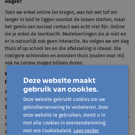
volgen?
Toen we enkel online les kregen, was het wel tof om
langer in bed te liggen voordat de lessen starten, maar
het gemis van sociaal contact was echt niet fijn. Online
zie je enkel de leerkracht. Medeleerlingen zie je niet en
er is natuurlijk ook geen interactie. Nu volgen we om dag
thuis of op school les en die afwisseling is ideaal. Die
rustigere ochtenden en avonden thuis zouden voor mij
ook na corona mogen blijven duren.
Welke lessen moeten politici trekken uit de voorbije
Deze website maakt
periode?
gebruik van cookies.
Als leerling voelde ik me wel wat in de steek gelaten
door overheid en school. Veel medeleerlingen delen dat
Deze website gebruikt cookies om uw
gevoel.
gebruikerservaring te verbeteren. Door
onze website te gebruiken, stemt u in
De coronaregels op school kregen we precies steeds last-
met alle cookies in overeenstemming
minute, zonder veel uitleg of gesprek. Buiten het dragen
met ons Cookiebeleid.
Lees verder
van mondmaskers leken andere regels onduidelijk of