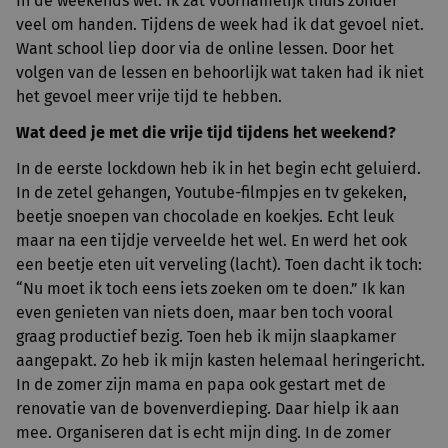
In de weekends wel. Ik zat voornamelijk thuis zonder
veel om handen. Tijdens de week had ik dat gevoel niet.
Want school liep door via de online lessen. Door het
volgen van de lessen en behoorlijk wat taken had ik niet
het gevoel meer vrije tijd te hebben.
Wat deed je met die vrije tijd tijdens het weekend?
In de eerste lockdown heb ik in het begin echt geluierd.
In de zetel gehangen, Youtube-filmpjes en tv gekeken,
beetje snoepen van chocolade en koekjes. Echt leuk
maar na een tijdje verveelde het wel. En werd het ook
een beetje eten uit verveling (lacht). Toen dacht ik toch:
“Nu moet ik toch eens iets zoeken om te doen.” Ik kan
even genieten van niets doen, maar ben toch vooral
graag productief bezig. Toen heb ik mijn slaapkamer
aangepakt. Zo heb ik mijn kasten helemaal heringericht.
In de zomer zijn mama en papa ook gestart met de
renovatie van de bovenverdieping. Daar hielp ik aan
mee. Organiseren dat is echt mijn ding. In de zomer