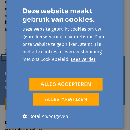
dan de rest van de groep. Maar dat maakte het voor hem
niet minder boeiend. De natuurwandeling deed hem, net
Deze website maakt
als iedereen, zichtbaar deugd. Onder de stralende zon
gebruik van cookies.
konden we met al onze zintuigen merken dat de lente in
Deze website gebruikt cookies om uw
aantocht is.
gebruikerservaring te verbeteren. Door
onze website te gebruiken, stemt u in
met alle cookies in overeenstemming
met ons Cookiebeleid.
Lees verder
Heb je zin om samen met Ibrahim een stap of trap in
de wereld te zetten? Neem dan contact op met
ALLES ACCEPTEREN
Michiel Bijlemans.
ALLES AFWIJZEN
MICHIEL BIJLEMANS
Details weergeven
Datum bericht