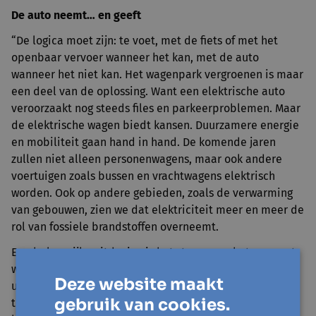
De auto neemt… en geeft
“De logica moet zijn: te voet, met de fiets of met het
openbaar vervoer wanneer het kan, met de auto
wanneer het niet kan. Het wagenpark vergroenen is maar
een deel van de oplossing. Want een elektrische auto
veroorzaakt nog steeds files en parkeerproblemen. Maar
de elektrische wagen biedt kansen. Duurzamere energie
en mobiliteit gaan hand in hand. De komende jaren
zullen niet alleen personenwagens, maar ook andere
voertuigen zoals bussen en vrachtwagens elektrisch
worden. Ook op andere gebieden, zoals de verwarming
van gebouwen, zien we dat elektriciteit meer en meer de
rol van fossiele brandstoffen overneemt.
Een belangrijke uitdaging is het sturen van het moment
waarop we elektriciteit gebruiken. Als iedereen om 18
Deze website maakt
uur tegelijk thuiskomt, zijn elektrische wagen inplugt om
gebruik van cookies.
te laden, de wasmachine opzet en begint te koken,