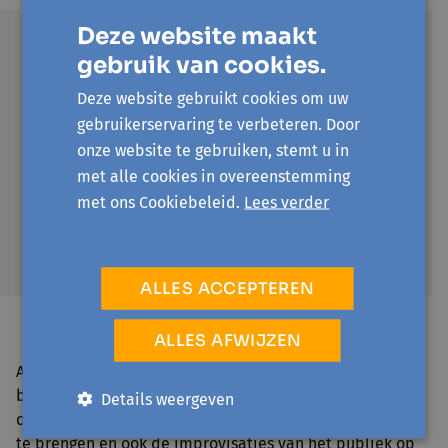
Deze website maakt
gebruik van cookies.
Het was een heftige
Deze website gebruikt cookies om uw
ervaring, zelfs in een
gebruikerservaring te verbeteren. Door
onze website te gebruiken, stemt u in
groep waar we mekaar
met alle cookies in overeenstemming
vertrouwen ben ik
met ons Cookiebeleid.
Lees verder
mezelf tegen gekomen
in een niet fraaie zin.
ALLES ACCEPTEREN
Rosa, Deelnemer
ALLES AFWIJZEN
Alejandro, Annie, Evelyne, Marie-Lou, Rosa en Sven
brachten de opdracht tot een goed einde. Het lukte hen
Details weergeven
om de scenes op een geloofwaardige manier naar voor
te brengen en ook de improvisaties van het publiek op