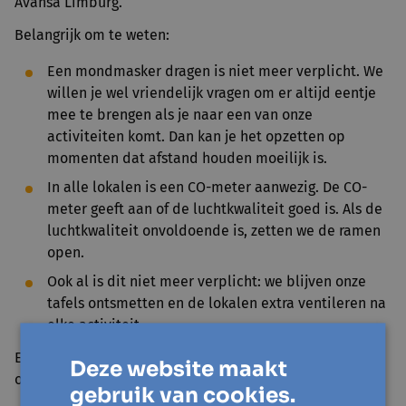
Avansa Limburg.
Belangrijk om te weten:
Een mondmasker dragen is niet meer verplicht. We
willen je wel vriendelijk vragen om er altijd eentje
mee te brengen als je naar een van onze
activiteiten komt. Dan kan je het opzetten op
momenten dat afstand houden moeilijk is.
In alle lokalen is een CO-meter aanwezig. De CO-
meter geeft aan of de luchtkwaliteit goed is. Als de
luchtkwaliteit onvoldoende is, zetten we de ramen
open.
Ook al is dit niet meer verplicht: we blijven onze
tafels ontsmetten en de lokalen extra ventileren na
elke activiteit.
Een uitgebreid overzicht van alle maatregelen lees je in
Deze website maakt
onze
FAQ
.
gebruik van cookies.