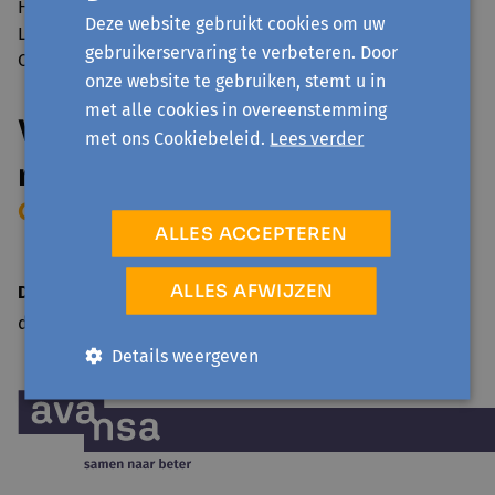
Heb je vragen over de corona-maatregelen bij Avansa
Deze website gebruikt cookies om uw
Limburg? Dan mag je contact opnemen met Greet of
gebruikerservaring te verbeteren. Door
Carine. Zij helpen je graag verder.
onze website te gebruiken, stemt u in
met alle cookies in overeenstemming
Vragen over de corona-
met ons Cookiebeleid.
Lees verder
maatregelen?
Contacteer onze medewerkers
ALLES ACCEPTEREN
ALLES AFWIJZEN
Datum bericht
di 31 augustus '21
Details weergeven