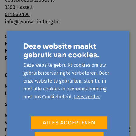
3500 Hasselt
011 560 100
info@avansa-limburg.be
Ondernemingsnummer: ​0860.323.286
RPR: Ondernemingsrechtbank Antwerpen, afdeling
Deze website maakt
Hasselt
gebruik van cookies.
Rekeningnummer: BE98 7350 0766 3893
Deze website gebruikt cookies om uw
gebruikerservaring te verbeteren. Door
Openingsuren onthaal
onze website te gebruiken, stemt u in
Maandag tot en met vrijdag van 9u30 tot 12u30 en 13u30
met alle cookies in overeenstemming
tot 16u
met ons Cookiebeleid.
Lees verder
Sluitingsdagen 2026
Maandag 6 april (Paasmaandag)
ALLES ACCEPTEREN
Vrijdag 1 mei (Dag van de Arbeid)
Donderdag 14 en vrijdag 15 mei (Hemelvaart en brugdag)