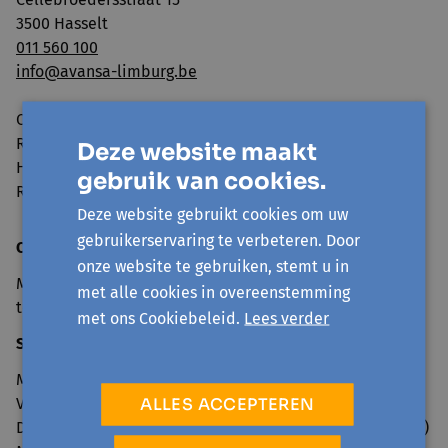
3500 Hasselt
011 560 100
info@avansa-limburg.be
Ondernemingsnummer: ​0860.323.286
RPR: Ondernemingsrechtbank Antwerpen, afdeling
Deze website maakt
Hasselt
gebruik van cookies.
Rekeningnummer: BE98 7350 0766 3893
Deze website gebruikt cookies om uw
gebruikerservaring te verbeteren. Door
Openingsuren onthaal
onze website te gebruiken, stemt u in
Maandag tot en met vrijdag van 9u30 tot 12u30 en 13u30
met alle cookies in overeenstemming
tot 16u
met ons Cookiebeleid.
Lees verder
Sluitingsdagen 2026
Maandag 6 april (Paasmaandag)
ALLES ACCEPTEREN
Vrijdag 1 mei (Dag van de Arbeid)
Donderdag 14 en vrijdag 15 mei (Hemelvaart en brugdag)