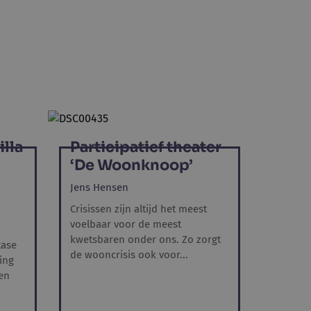
lla
Participatief theater
‘De Woonknoop’
Jens Hensen
Crisissen zijn altijd het meest
voelbaar voor de meest
kwetsbaren onder ons. Zo zorgt
tase
de wooncrisis ook voor...
ing
en