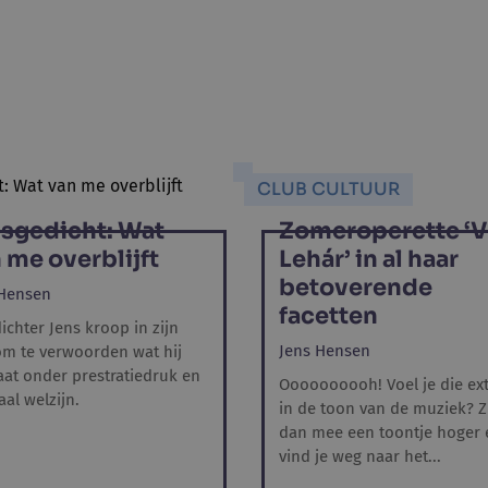
CLUB CULTUUR
sgedicht: Wat
Zomeroperette ‘Vi
 me overblijft
Lehár’ in al haar
betoverende
 Hensen
facetten
ichter Jens kroop in zijn
Jens Hensen
m te verwoorden wat hij
aat onder prestratiedruk en
Oooooooooh! Voel je die ex
al welzijn.
in de toon van de muziek? Z
dan mee een toontje hoger 
vind je weg naar het...