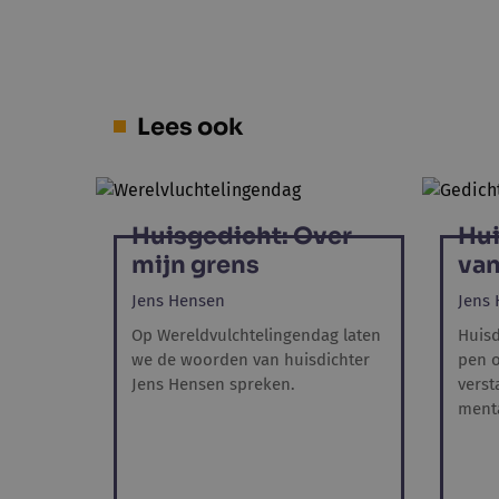
Lees ook
Huisgedicht: Over
Hui
mijn grens
van
Jens Hensen
Jens
Op Wereldvulchtelingendag laten
Huisd
we de woorden van huisdichter
pen o
Jens Hensen spreken.
verst
menta