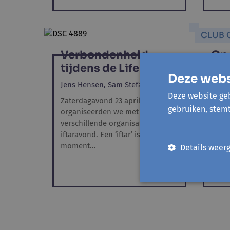
CLUB 
Verbondenheid
Op 
tijdens de Life Iftar
voy
Deze webs
Ind
Jens Hensen,
Sam Stefani
Pie
Deze website geb
Zaterdagavond 23 april
gebruiken, stem
Jens
organiseerden we met
verschillende organisaties een
Heb j
iftaravond. Een ‘iftar’ is het
trip 
moment...
Details weer
verge
met d