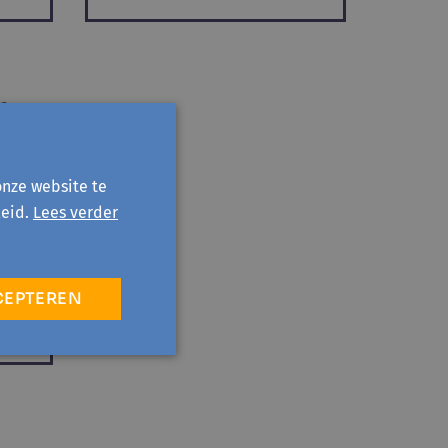
n
 en
onze website te
eid.
Lees verder
ie
 stad
CEPTEREN