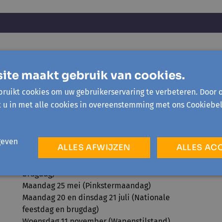
Openingsuren onthaal
ite maakt gebruik van cookies.
Maandag tot en met vrijdag van 9u30 tot 12u30
ruikt cookies om uw gebruikerservaring te verbeteren. Door 
en 13u30 tot 16u
t u in met alle cookies in overeenstemming met ons Cookiebel
Sluitingsdagen 2026
Maandag 6 april (Paasmaandag)
geven
ALLES AFWIJZEN
ALLES AC
Vrijdag 1 mei (Dag van de Arbeid)
Donderdag 14 en vrijdag 15 mei (Hemelvaart en
brugdag)
Maandag 25 mei (Pinkstermaandag)
Maandag 20 en dinsdag 21 juli (Nationale
feestdag en brugdag)
Woensdag 11 november (Wapenstilstand)