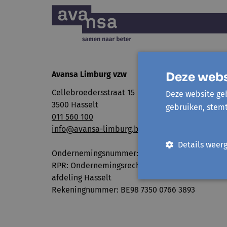
Avansa Limburg vzw
Deze webs
Cellebroedersstraat 15
Deze website geb
3500 Hasselt
gebruiken, stem
011 560 100
info@avansa-limburg.be
Details weer
Ondernemingsnummer: ​0860.323.286
RPR: Ondernemingsrechtbank Antwerpen,
afdeling Hasselt
Rekeningnummer: BE98 7350 0766 3893