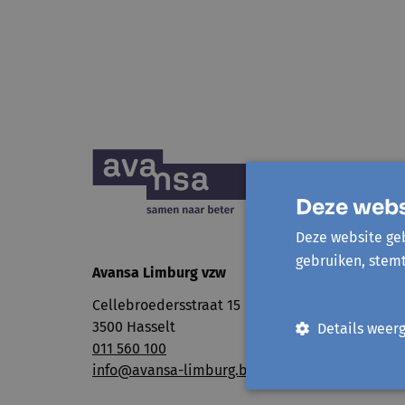
Deze webs
Deze website geb
gebruiken, stem
Avansa Limburg vzw
Cellebroedersstraat 15
3500 Hasselt
Details weer
011 560 100
info@avansa-limburg.be