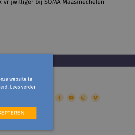
k vrijwilliger bij SOMA Maasmechelen
onze website te
eid.
Lees verder
CEPTEREN