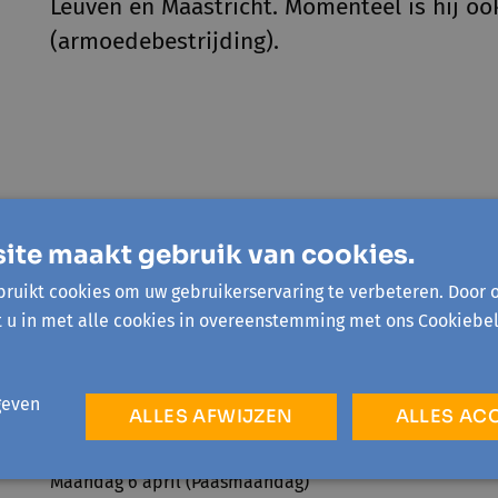
Leuven en Maastricht. Momenteel is hij oo
(armoedebestrijding).
ite maakt gebruik van cookies.
ruikt cookies om uw gebruikerservaring te verbeteren. Door 
t u in met alle cookies in overeenstemming met ons Cookiebel
Openingsuren onthaal
Maandag tot en met vrijdag van 9u30 tot 12u30
en 13u30 tot 16u
geven
ALLES AFWIJZEN
ALLES AC
Sluitingsdagen 2026
Maandag 6 april (Paasmaandag)