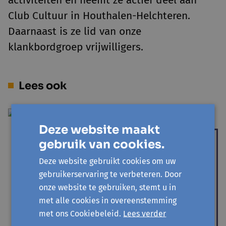
activiteiten en neemt ze actief deel aan
Club Cultuur in Houthalen-Helchteren.
Daarnaast is ze lid van onze
klankbordgroep vrijwilligers.
Lees ook
Deze website maakt
Slamgedicht: Limburg
gebruik van cookies.
Lagedrukgebied
Deze website gebruikt cookies om uw
Farida Zaouad
gebruikerservaring te verbeteren. Door
Tijdens ons festival Limburg Lagedrukgebied deden
onze website te gebruiken, stemt u in
we een workshop 'Maak je eigen slamgedicht' met
met alle cookies in overeenstemming
Farida en enkele...
met ons Cookiebeleid.
Lees verder