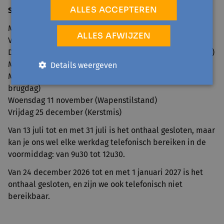
ALLES ACCEPTEREN
Sluitingsdagen 2026
Maandag 6 april (Paasmaandag)
ALLES AFWIJZEN
Vrijdag 1 mei (Dag van de Arbeid)
Donderdag 14 en vrijdag 15 mei (Hemelvaart en brugdag)
Maandag 25 mei (Pinkstermaandag)
Details weergeven
Maandag 20 en dinsdag 21 juli (Nationale feestdag en
brugdag)
Woensdag 11 november (Wapenstilstand)
Vrijdag 25 december (Kerstmis)
Van 13 juli tot en met 31 juli is het onthaal gesloten, maar
kan je ons wel elke werkdag telefonisch bereiken in de
voormiddag: van 9u30 tot 12u30.
Van 24 december 2026 tot en met 1 januari 2027 is het
onthaal gesloten, en zijn we ook telefonisch niet
bereikbaar.