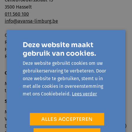
3500 Hasselt
011 560 100
info@avansa-limburg.be
Ondernemingsnummer: ​0860.323.286
RPR: Ondernemingsrechtbank Antwerpen, afdeling
Deze website maakt
Hasselt
gebruik van cookies.
Rekeningnummer: BE98 7350 0766 3893
Deze website gebruikt cookies om uw
gebruikerservaring te verbeteren. Door
Openingsuren onthaal
onze website te gebruiken, stemt u in
Maandag tot en met vrijdag van 9u30 tot 12u30 en 13u30
met alle cookies in overeenstemming
tot 16u
met ons Cookiebeleid.
Lees verder
Sluitingsdagen 2026
Maandag 6 april (Paasmaandag)
ALLES ACCEPTEREN
Vrijdag 1 mei (Dag van de Arbeid)
Donderdag 14 en vrijdag 15 mei (Hemelvaart en brugdag)