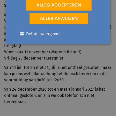
ALLES ACCEPTEREN
Sluitingsdagen 2026
Maandag 6 april (Paasmaandag)
ALLES AFWIJZEN
Vrijdag 1 mei (Dag van de Arbeid)
Donderdag 14 en vrijdag 15 mei (Hemelvaart en brugdag)
Maandag 25 mei (Pinkstermaandag)
Details weergeven
Maandag 20 en dinsdag 21 juli (Nationale feestdag en
brugdag)
Woensdag 11 november (Wapenstilstand)
Vrijdag 25 december (Kerstmis)
Van 13 juli tot en met 31 juli is het onthaal gesloten, maar
kan je ons wel elke werkdag telefonisch bereiken in de
voormiddag: van 9u30 tot 12u30.
Van 24 december 2026 tot en met 1 januari 2027 is het
onthaal gesloten, en zijn we ook telefonisch niet
bereikbaar.