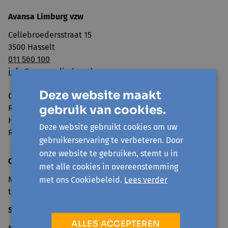
Avansa Limburg vzw
Cellebroedersstraat 15
3500 Hasselt
011 560 100
info@avansa-limburg.be
Deze website maakt
Ondernemingsnummer: ​0860.323.286
gebruik van cookies.
RPR: Ondernemingsrechtbank Antwerpen, afdeling
Hasselt
Deze website gebruikt cookies om uw
Rekeningnummer: BE98 7350 0766 3893
gebruikerservaring te verbeteren. Door
onze website te gebruiken, stemt u in
Openingsuren onthaal
met alle cookies in overeenstemming
Maandag tot en met vrijdag van 9u30 tot 12u30 en 13u30
met ons Cookiebeleid.
Lees verder
tot 16u
Sluitingsdagen 2026
ALLES ACCEPTEREN