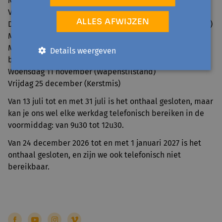
Maandag 6 april (Paasmaandag)
Vrijdag 1 mei (Dag van de Arbeid)
ALLES AFWIJZEN
Donderdag 14 en vrijdag 15 mei (Hemelvaart en brugdag)
Maandag 25 mei (Pinkstermaandag)
Maandag 20 en dinsdag 21 juli (Nationale feestdag en
Details weergeven
brugdag)
Woensdag 11 november (Wapenstilstand)
Vrijdag 25 december (Kerstmis)
Van 13 juli tot en met 31 juli is het onthaal gesloten, maar
kan je ons wel elke werkdag telefonisch bereiken in de
voormiddag: van 9u30 tot 12u30.
Van 24 december 2026 tot en met 1 januari 2027 is het
onthaal gesloten, en zijn we ook telefonisch niet
bereikbaar.