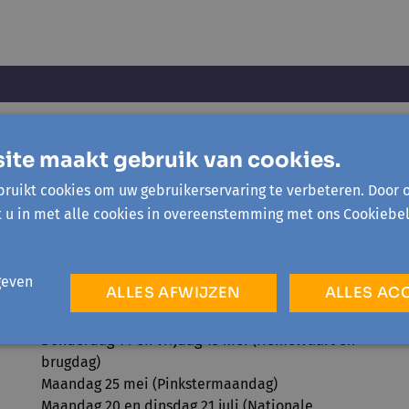
ite maakt gebruik van cookies.
Openingsuren onthaal
ruikt cookies om uw gebruikerservaring te verbeteren. Door 
Maandag tot en met vrijdag van 9u30 tot 12u30
t u in met alle cookies in overeenstemming met ons Cookiebel
en 13u30 tot 16u
Sluitingsdagen 2026
geven
ALLES AFWIJZEN
ALLES AC
Maandag 6 april (Paasmaandag)
Vrijdag 1 mei (Dag van de Arbeid)
Donderdag 14 en vrijdag 15 mei (Hemelvaart en
brugdag)
Maandag 25 mei (Pinkstermaandag)
Maandag 20 en dinsdag 21 juli (Nationale