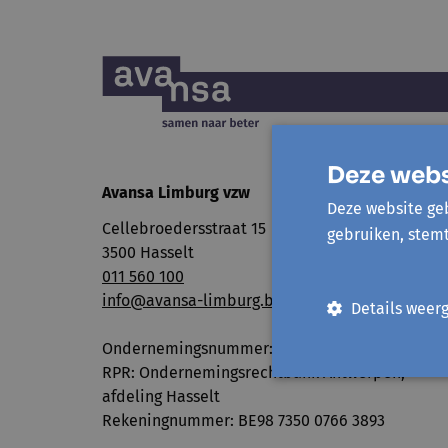
Deze webs
Avansa Limburg vzw
Deze website geb
Cellebroedersstraat 15
gebruiken, stem
3500 Hasselt
011 560 100
info@avansa-limburg.be
Details weer
Ondernemingsnummer: ​0860.323.286
RPR: Ondernemingsrechtbank Antwerpen,
afdeling Hasselt
Rekeningnummer: BE98 7350 0766 3893