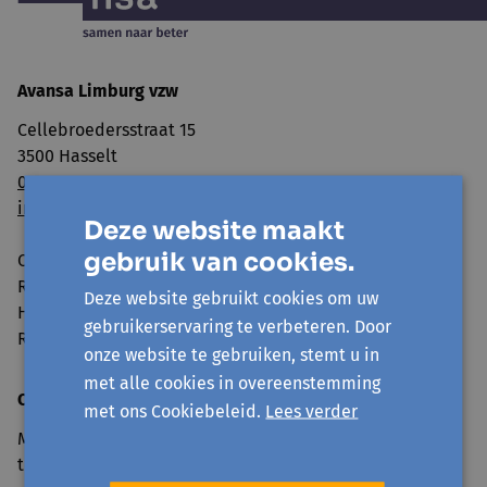
Avansa Limburg vzw
Cellebroedersstraat 15
3500 Hasselt
011 560 100
info@avansa-limburg.be
Deze website maakt
gebruik van cookies.
Ondernemingsnummer: ​0860.323.286
RPR: Ondernemingsrechtbank Antwerpen, afdeling
Deze website gebruikt cookies om uw
Hasselt
gebruikerservaring te verbeteren. Door
Rekeningnummer: BE98 7350 0766 3893
onze website te gebruiken, stemt u in
met alle cookies in overeenstemming
Openingsuren onthaal
met ons Cookiebeleid.
Lees verder
Maandag tot en met vrijdag van 9u30 tot 12u30 en 13u30
tot 16u