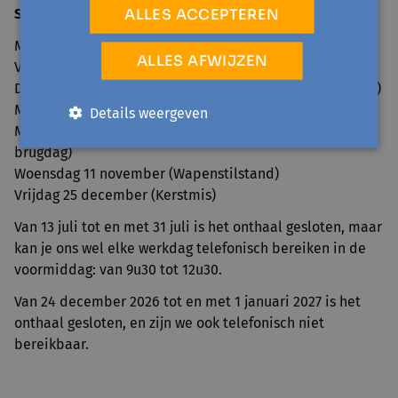
ALLES ACCEPTEREN
Sluitingsdagen 2026
Maandag 6 april (Paasmaandag)
ALLES AFWIJZEN
Vrijdag 1 mei (Dag van de Arbeid)
Donderdag 14 en vrijdag 15 mei (Hemelvaart en brugdag)
Maandag 25 mei (Pinkstermaandag)
Details weergeven
Maandag 20 en dinsdag 21 juli (Nationale feestdag en
brugdag)
Woensdag 11 november (Wapenstilstand)
Vrijdag 25 december (Kerstmis)
Van 13 juli tot en met 31 juli is het onthaal gesloten, maar
kan je ons wel elke werkdag telefonisch bereiken in de
voormiddag: van 9u30 tot 12u30.
Van 24 december 2026 tot en met 1 januari 2027 is het
onthaal gesloten, en zijn we ook telefonisch niet
bereikbaar.