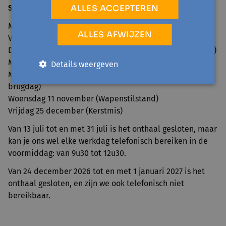
ALLES ACCEPTEREN
Sluitingsdagen 2026
Maandag 6 april (Paasmaandag)
ALLES AFWIJZEN
Vrijdag 1 mei (Dag van de Arbeid)
Donderdag 14 en vrijdag 15 mei (Hemelvaart en brugdag)
Maandag 25 mei (Pinkstermaandag)
Details weergeven
Maandag 20 en dinsdag 21 juli (Nationale feestdag en
brugdag)
Woensdag 11 november (Wapenstilstand)
Vrijdag 25 december (Kerstmis)
Van 13 juli tot en met 31 juli is het onthaal gesloten, maar
kan je ons wel elke werkdag telefonisch bereiken in de
voormiddag: van 9u30 tot 12u30.
Van 24 december 2026 tot en met 1 januari 2027 is het
onthaal gesloten, en zijn we ook telefonisch niet
bereikbaar.