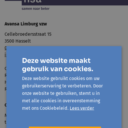
Avansa Limburg vzw
Cellebroedersstraat 15
3500 Hasselt
011 560 100
info@avansa-limburg.be
Deze website maakt
gebruik van cookies.
Ondernemingsnummer: ​0860.323.286
RPR: Ondernemingsrechtbank Antwerpen, afdeling
Deze website gebruikt cookies om uw
Hasselt
gebruikerservaring te verbeteren. Door
Rekeningnummer: BE98 7350 0766 3893
onze website te gebruiken, stemt u in
met alle cookies in overeenstemming
Openingsuren onthaal
met ons Cookiebeleid.
Lees verder
Maandag tot en met vrijdag van 9u30 tot 12u30 en 13u30
tot 16u