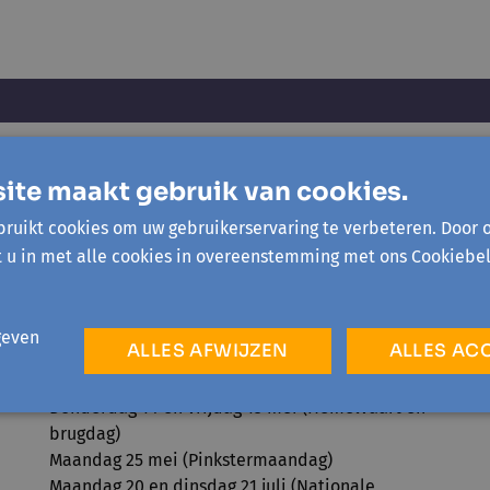
ite maakt gebruik van cookies.
Openingsuren onthaal
ruikt cookies om uw gebruikerservaring te verbeteren. Door 
Maandag tot en met vrijdag van 9u30 tot 12u30
t u in met alle cookies in overeenstemming met ons Cookiebel
en 13u30 tot 16u
Sluitingsdagen 2026
geven
ALLES AFWIJZEN
ALLES AC
Maandag 6 april (Paasmaandag)
Vrijdag 1 mei (Dag van de Arbeid)
Donderdag 14 en vrijdag 15 mei (Hemelvaart en
brugdag)
Maandag 25 mei (Pinkstermaandag)
Maandag 20 en dinsdag 21 juli (Nationale