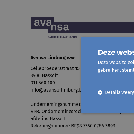
Deze webs
Avansa Limburg vzw
Deze website geb
Cellebroedersstraat 15
gebruiken, stem
3500 Hasselt
011 560 100
info@avansa-limburg.be
Details weer
Ondernemingsnummer: ​0860.323.286
RPR: Ondernemingsrechtbank Antwerpen,
afdeling Hasselt
Rekeningnummer: BE98 7350 0766 3893