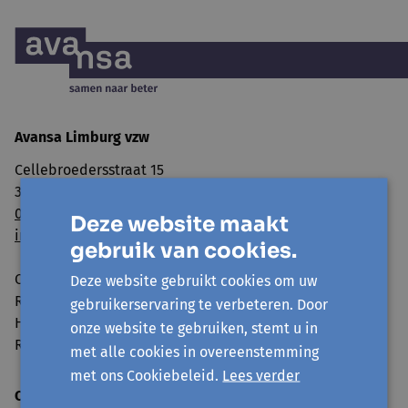
Avansa Limburg vzw
Cellebroedersstraat 15
3500 Hasselt
011 560 100
Deze website maakt
info@avansa-limburg.be
gebruik van cookies.
Ondernemingsnummer: ​0860.323.286
Deze website gebruikt cookies om uw
RPR: Ondernemingsrechtbank Antwerpen, afdeling
gebruikerservaring te verbeteren. Door
Hasselt
onze website te gebruiken, stemt u in
Rekeningnummer: BE98 7350 0766 3893
met alle cookies in overeenstemming
met ons Cookiebeleid.
Lees verder
Openingsuren onthaal