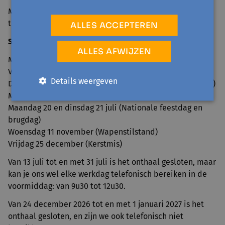
Maandag tot en met vrijdag van 9u30 tot 12u30 en 13u30
tot 16u
ALLES ACCEPTEREN
Sluitingsdagen 2026
ALLES AFWIJZEN
Maandag 6 april (Paasmaandag)
Vrijdag 1 mei (Dag van de Arbeid)
Details weergeven
Donderdag 14 en vrijdag 15 mei (Hemelvaart en brugdag)
Maandag 25 mei (Pinkstermaandag)
Maandag 20 en dinsdag 21 juli (Nationale feestdag en
brugdag)
Woensdag 11 november (Wapenstilstand)
Vrijdag 25 december (Kerstmis)
Van 13 juli tot en met 31 juli is het onthaal gesloten, maar
kan je ons wel elke werkdag telefonisch bereiken in de
voormiddag: van 9u30 tot 12u30.
Van 24 december 2026 tot en met 1 januari 2027 is het
onthaal gesloten, en zijn we ook telefonisch niet