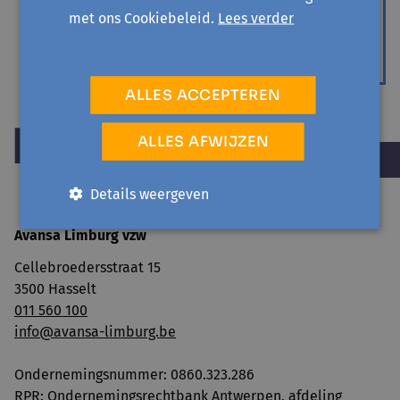
Fruitboommagie
met ons Cookiebeleid.
Lees verder
Korte Keten Limburg
CURSUS
|
ACTUALITEIT EN SAMENLEVING
ALLES ACCEPTEREN
ALLES AFWIJZEN
Details weergeven
Avansa Limburg vzw
Cellebroedersstraat 15
3500 Hasselt
011 560 100
info@avansa-limburg.be
Ondernemingsnummer: ​0860.323.286
RPR: Ondernemingsrechtbank Antwerpen, afdeling