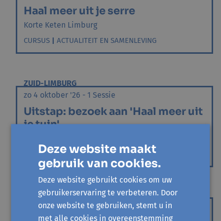
Haal meer uit je serre
Korte Keten Limburg
CURSUS
|
ACTUALITEIT EN SAMENLEVING
ZUID-LIMBURG
zo 4 oktober '26 - 1 Sessie
Uitstap: bezoek aan 'Haal meer uit
je tuin'
Korte Keten Limburg
Deze website maakt
DUURZAAM LEVEN
gebruik van cookies.
Deze website gebruikt cookies om uw
gebruikerservaring te verbeteren. Door
REGIO HASSELT
onze website te gebruiken, stemt u in
wo 25 november '26 - 1 Sessie
met alle cookies in overeenstemming